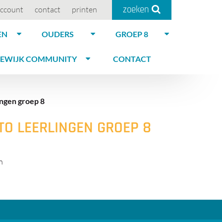
zoeken
ccount
contact
printen
EN
OUDERS
GROEP 8
EWIJK COMMUNITY
CONTACT
ngen groep 8
O LEERLINGEN GROEP 8
n