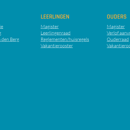
LEERLINGEN
OUDERS
ie
Magister
Magister
g
Leerlingenraad
Verlof aanv
 den Berg
Reglementen/huisregels
Ouderraad
Vakantierooster
Vakantiero