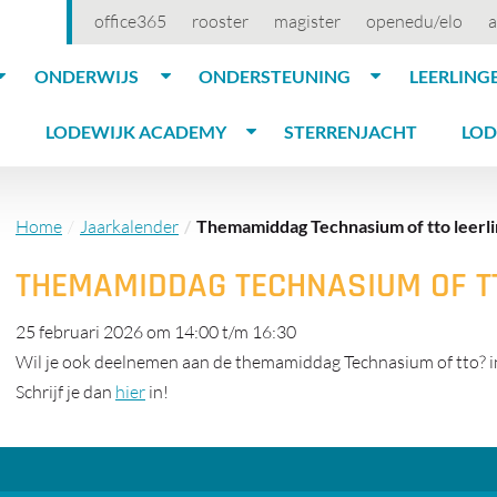
office365
rooster
magister
openedu/elo
a
ONDERWIJS
ONDERSTEUNING
LEERLING
LODEWIJK ACADEMY
STERRENJACHT
LOD
Home
Jaarkalender
Themamiddag Technasium of tto leerli
THEMAMIDDAG TECHNASIUM OF TT
25 februari 2026 om 14:00
t/m
16:30
Wil je ook deelnemen aan de themamiddag Technasium of tto? i
Schrijf je dan
hier
in!