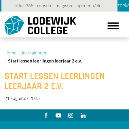
zoek
office365
rooster
magister
openedu/elo
account
contact
printen
Toggle
navigation
Home
Jaarkalender
Start lessen leerlingen leerjaar 2 e.v.
START LESSEN LEERLINGEN
LEERJAAR 2 E.V.
21 augustus 2025