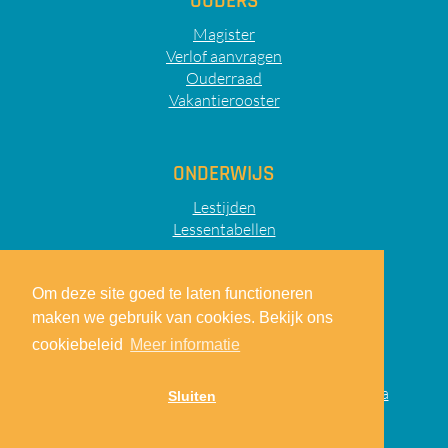
OUDERS
Magister
Verlof aanvragen
Ouderraad
Vakantierooster
ONDERWIJS
Lestijden
Lessentabellen
Om deze site goed te laten functioneren
maken we gebruik van cookies. Bekijk ons
Sitemap
Privacy
Disclaimer
cookiebeleid
Meer informatie
© 2026
Lodewijk College
|
realisatie:
TiDi Media
Sluiten