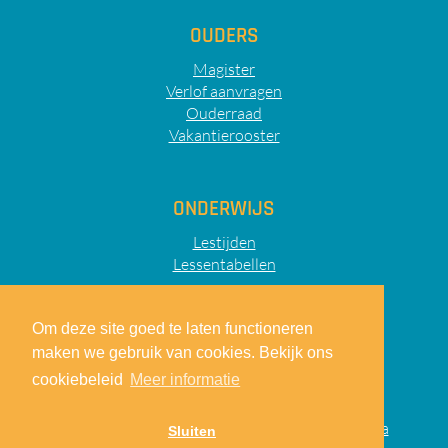
OUDERS
Magister
Verlof aanvragen
Ouderraad
Vakantierooster
ONDERWIJS
Lestijden
Lessentabellen
Om deze site goed te laten functioneren
maken we gebruik van cookies. Bekijk ons
Sitemap
Privacy
Disclaimer
cookiebeleid
Meer informatie
© 2026
Lodewijk College
|
realisatie:
TiDi Media
Sluiten