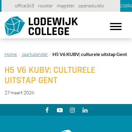
zoek
office365
rooster
magister
openedu/elo
account
contact
printen
Toggle
navigation
Home
Jaarkalender
H5 V6 KUBV; culturele uitstap Gent
H5 V6 KUBV; CULTURELE
UITSTAP GENT
27 maart 2026