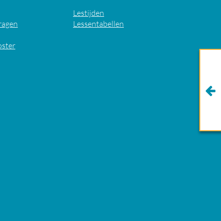
Lestijden
ragen
Lessentabellen
oster