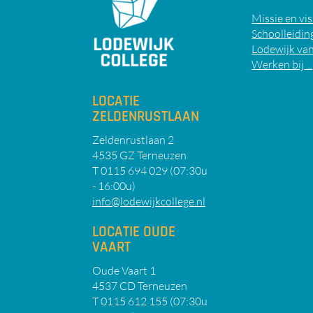
Missie en vis
Schoolleidin
Lodewijk van
Werken bij ...
LOCATIE
ZELDENRUSTLAAN
Zeldenrustlaan 2
4535 GZ Terneuzen
T 0115 694 029 (07:30u
- 16:00u)
info@lodewijkcollege.nl
LOCATIE OUDE
VAART
Oude Vaart 1
4537 CD Terneuzen
T 0115 612 155 (07:30u