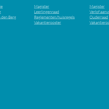
ie
Magister
Magister
g
Leerlingenraad
Verlof aanv
 den Berg
Reglementen/huisregels
Ouderraad
Vakantierooster
Vakantiero