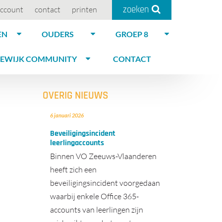
zoeken
ccount
contact
printen
EN
OUDERS
GROEP 8
EWIJK COMMUNITY
CONTACT
OVERIG NIEUWS
6 januari 2026
Beveiligingsincident
leerlingaccounts
Binnen VO Zeeuws-Vlaanderen
heeft zich een
beveiligingsincident voorgedaan
waarbij enkele Office 365-
accounts van leerlingen zijn