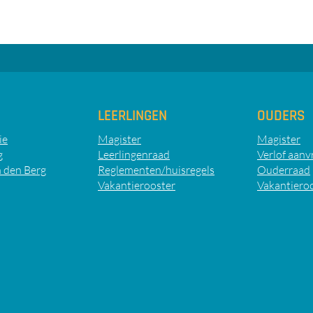
LEERLINGEN
OUDERS
ie
Magister
Magister
g
Leerlingenraad
Verlof aanv
 den Berg
Reglementen/huisregels
Ouderraad
Vakantierooster
Vakantiero