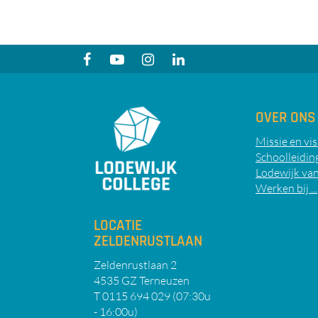
OVER ONS
Missie en vis
Schoolleidin
Lodewijk van
Werken bij ...
LOCATIE
ZELDENRUSTLAAN
Zeldenrustlaan 2
4535 GZ Terneuzen
T 0115 694 029 (07:30u
- 16:00u)