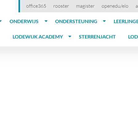
office365
rooster
magister
openedu/elo
a
ONDERWIJS
ONDERSTEUNING
LEERLING
LODEWIJK ACADEMY
STERRENJACHT
LOD