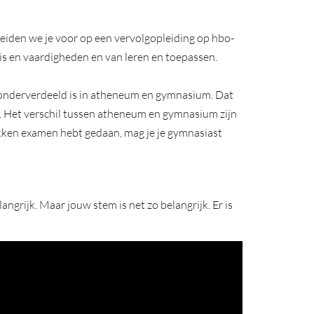
reiden we je voor op een vervolgopleiding op hbo-
nis en vaardigheden en van leren en toepassen.
 onderverdeeld is in atheneum en gymnasium. Dat
ie. Het verschil tussen atheneum en gymnasium zijn
 vakken examen hebt gedaan, mag je je gymnasiast
angrijk. Maar jouw stem is net zo belangrijk. Er is