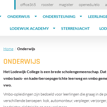
office365
rooster
magister
openedu/elo
a
ONDERWIJS
ONDERSTEUNING
LEERLING
LODEWIJK ACADEMY
STERRENJACHT
LOD
Home
Onderwijs
ONDERWIJS
Het Lodewijk College is een brede scholengemeenschap. Dat w
vmbo basis- en kaderberoepsgerichte leerweg en vmbo geme
vwo.
Vmbo-opleidingen zijn bedoeld voor leerlingen die graag in de p
verschillende beroepen: kok, automonteur, verpleger, verzorger