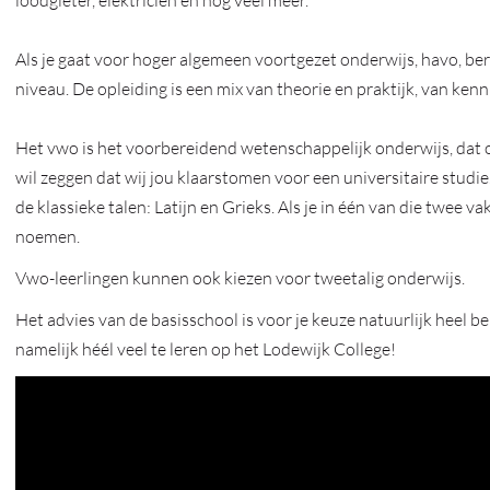
loodgieter, elektriciën en nog veel meer.
Als je gaat voor hoger algemeen voortgezet onderwijs, havo, be
niveau. De opleiding is een mix van theorie en praktijk, van ken
Het vwo is het voorbereidend wetenschappelijk onderwijs, dat
wil zeggen dat wij jou klaarstomen voor een universitaire stud
de klassieke talen: Latijn en Grieks. Als je in één van die twee
noemen.
Vwo-leerlingen kunnen ook kiezen voor tweetalig onderwijs.
Het advies van de basisschool is voor je keuze natuurlijk heel bel
namelijk héél veel te leren op het Lodewijk College!