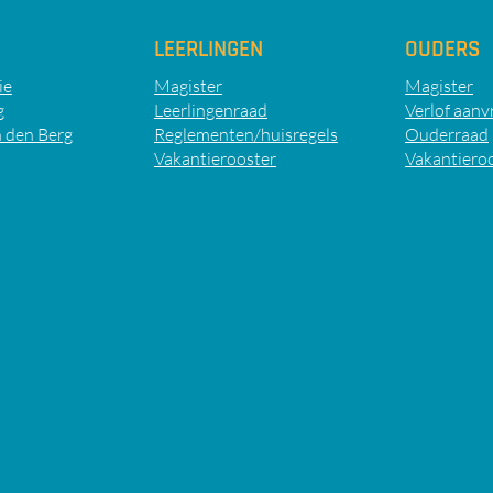
LEERLINGEN
OUDERS
ie
Magister
Magister
g
Leerlingenraad
Verlof aanv
 den Berg
Reglementen/huisregels
Ouderraad
Vakantierooster
Vakantiero