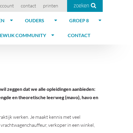
zoeken
ccount
contact
printen
EN
OUDERS
GROEP 8
EWIJK COMMUNITY
CONTACT
il zeggen dat we alle opleidingen aanbieden:
ngde en theoretische leerweg (mavo), havo en
raktijk werken. Je maakt kennis met veel
, vrachtwagenchauffeur, verkoper in een winkel,