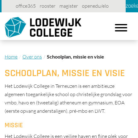
zoek
office365
rooster
magister
openedu/elo
account
contact
printen
Toggle
navigation
Home
Over ons
Schoolplan, missie en visie
SCHOOLPLAN, MISSIE EN VISIE
Het Lodewijk College in Terneuzen is een ambitieuze
algemeen toegankelijke school op christelijke grondslag voor
vmbo, havo en (tweetalig) atheneum en gymnasium, EOA
(eerste opvang anderstaligen), pré-mbo en LWT.
MISSIE
Het Lodewijk College is een veilige haven en fijne plek voor