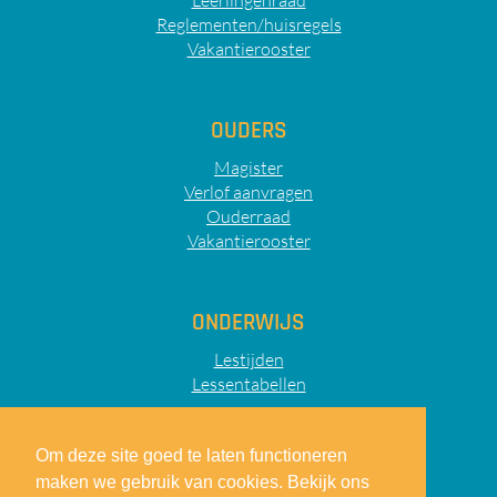
Leerlingenraad
Reglementen/huisregels
Vakantierooster
OUDERS
Magister
Verlof aanvragen
Ouderraad
Vakantierooster
ONDERWIJS
Lestijden
Lessentabellen
Om deze site goed te laten functioneren
maken we gebruik van cookies. Bekijk ons