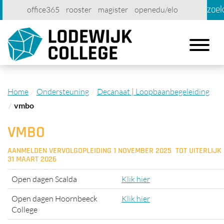
zoe
office365
rooster
magister
openedu/elo
account
contact
printen
Toggle
navigatio
Home
Ondersteuning
Decanaat | Loopbaanbegeleiding
vmbo
VMBO
AANMELDEN VERVOLGOPLEIDING 1 NOVEMBER 2025 TOT UITERLIJK
31 MAART 2026
Open dagen Scalda
Klik hier
Open dagen Hoornbeeck
Klik hier
College