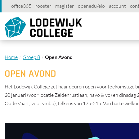
office365
rooster
magister
openedu/elo
account
con
Home
Groep 8
Open Avond
OPEN AVOND
Het Lodewijk College zet haar deuren open voor toekomstige b
20 januari (voor locatie Zeldenrustlaan; havo & vo) en dinsdag 2
Oude Vaart; voor vmbo), telkens van 17u-21u. Van harte welko