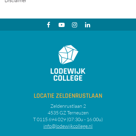
Disclaimer
LOCATIE ZELDENRUSTLAAN
Zeldenrustlaan 2
4535 GZ Terneuzen
T 0115 694 029 (07:30u - 16:00u)
info@lodewijkcollege.nl