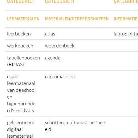
CATEGORIE I
CATEGORIE II
CATEGORIE 
LESMATERIALEN
MATERIALEN/GEREEDSCHAPPEN
INFORMATI
leerboeken
atlas
laptop of t
werkboeken
woordenboek
tabellenboeken
agenda
(BINAS)
eigen
rekenmachine
leermateriaal
van de school
en
bijbehorende
cd's en dvd's
gelicentieerd
schriften, multomap, pennen
digitaal
e.d.
lesmateriaal