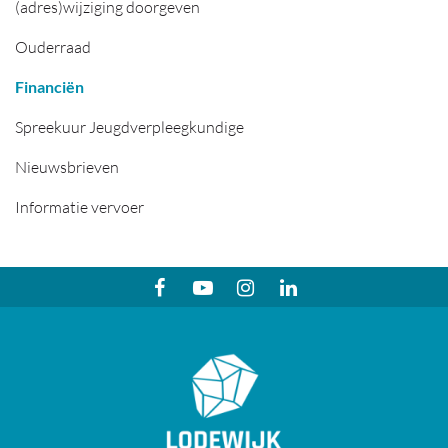
(adres)wijziging doorgeven
Ouderraad
Financiën
Spreekuur Jeugdverpleegkundige
Nieuwsbrieven
Informatie vervoer