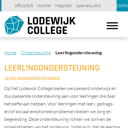
zoek
office365
rooster
magister
openedu/elo
account
contact
printen
Toggle
navigation
Home
Ondersteuning
Leerlingondersteuning
LEERLINGONDERSTEUNING
LEERLINGONDERSTEUNING
Op het Lodewijk College bieden we passend onderwijs en
dus passende ondersteuning aan voor leerlingen die daar
behoefte aan hebben. Voor leerlingen met leer-, gedrags-
en/of sociaal-emotionele problemen bieden we zorg en
begeleiding. Deze ondersteuning richten we, binnen de
mogelijkheden van het onderwijs, zodanig in, dat de leerling