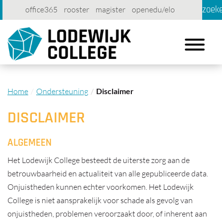
zoek
office365
rooster
magister
openedu/elo
account
contact
printen
Toggle
navigation
Home
Ondersteuning
Disclaimer
DISCLAIMER
ALGEMEEN
Het Lodewijk College besteedt de uiterste zorg aan de
betrouwbaarheid en actualiteit van alle gepubliceerde data.
Onjuistheden kunnen echter voorkomen. Het Lodewijk
College is niet aansprakelijk voor schade als gevolg van
onjuistheden, problemen veroorzaakt door, of inherent aan