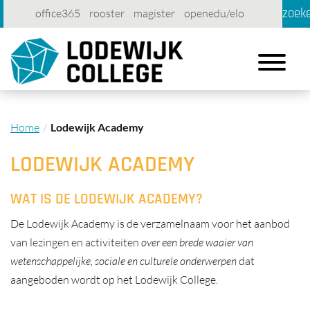
zoek
office365
rooster
magister
openedu/elo
account
contact
printen
Toggle
navigation
Home
Lodewijk Academy
LODEWIJK ACADEMY
WAT IS DE LODEWIJK ACADEMY?
De Lodewijk Academy is de verzamelnaam voor het aanbod
van lezingen en activiteiten
over een brede waaier van
wetenschappelijke, sociale en culturele onderwerpen
dat
aangeboden wordt op het Lodewijk College.