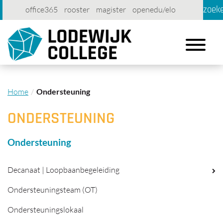
zoek
office365
rooster
magister
openedu/elo
account
contact
printen
Toggle
navigation
Home
Ondersteuning
ONDERSTEUNING
Ondersteuning
Decanaat | Loopbaanbegeleiding
Ondersteuningsteam (OT)
Ondersteuningslokaal