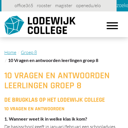
zoek
office365
rooster
magister
openedu/elo
account
contact
printen
Toggle
navigation
Home
Groep 8
10 Vragen en antwoorden leerlingen groep 8
10 VRAGEN EN ANTWOORDEN
LEERLINGEN GROEP 8
DE BRUGKLAS OP HET LODEWIJK COLLEGE
10 VRAGEN EN ANTWOORDEN
1. Wanneer weet ik in welke klas ik kom?
De basisschool geeft in januari/februari een schooladvies.