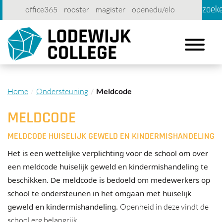
zoek
office365
rooster
magister
openedu/elo
account
contact
printen
Toggle
navigation
Home
Ondersteuning
Meldcode
MELDCODE
MELDCODE HUISELIJK GEWELD EN KINDERMISHANDELING
Het is een wettelijke verplichting voor de school om over
een meldcode huiselijk geweld en kindermishandeling te
beschikken. De meldcode is bedoeld om medewerkers op
school te ondersteunen in het omgaan met huiselijk
geweld en kindermishandeling.
Openheid in deze vindt de
school erg belangrijk.