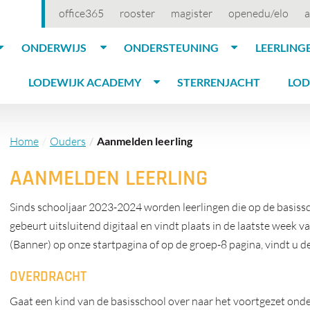
office365
rooster
magister
openedu/elo
a
ONDERWIJS
ONDERSTEUNING
LEERLING
LODEWIJK ACADEMY
STERRENJACHT
LOD
Home
Ouders
Aanmelden leerling
AANMELDEN LEERLING
Sinds schooljaar 2023-2024 worden leerlingen die op de basiss
gebeurt uitsluitend digitaal en vindt plaats in de laatste week van
(Banner) op onze startpagina of op de groep-8 pagina, vindt u 
OVERDRACHT
Gaat een kind van de basisschool over naar het voortgezet onder