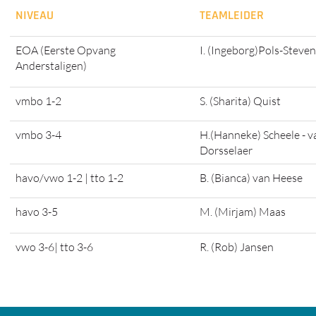
NIVEAU
TEAMLEIDER
EOA (Eerste Opvang
I. (Ingeborg)Pols-Steve
Anderstaligen)
vmbo 1-2
S. (Sharita) Quist
vmbo 3-4
H.(Hanneke) Scheele - v
Dorsselaer
havo/vwo 1-2 | tto 1-2
B. (Bianca) van Heese
havo 3-5
M. (Mirjam) Maas
vwo 3-6| tto 3-6
R. (Rob) Jansen