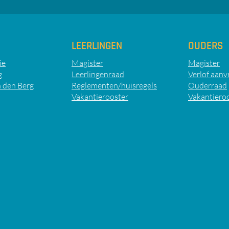
LEERLINGEN
OUDERS
ie
Magister
Magister
g
Leerlingenraad
Verlof aanv
 den Berg
Reglementen/huisregels
Ouderraad
Vakantierooster
Vakantiero