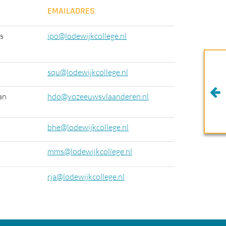
EMAILADRES
ns
ipo@lodewijkcollege.nl
squ@lodewijkcollege.nl
an
hdo@vozeeuwsvlaanderen.nl
bhe@lodewijkcollege.nl
mms@lodewijkcollege.nl
rja@lodewijkcollege.nl