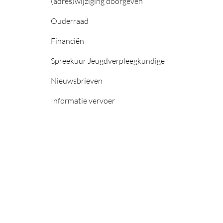
(adres)wijziging doorgeven
Ouderraad
Financiën
Spreekuur Jeugdverpleegkundige
Nieuwsbrieven
Informatie vervoer