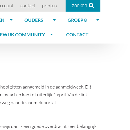
zoeken
ccount
contact
printen
EN
OUDERS
GROEP 8
EWIJK COMMUNITY
CONTACT
chool zitten aangemeld in de aanmeldweek. Dit
 maart en kan tot uiterlijk 1 april. Via de link
de weg naar de aanmeldportal.
wijs dan is een goede overdracht zeer belangrijk.