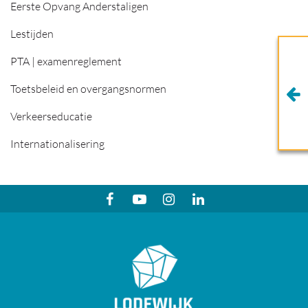
Eerste Opvang Anderstaligen
Lestijden
PTA | examenreglement
Toetsbeleid en overgangsnormen
Verkeerseducatie
Internationalisering