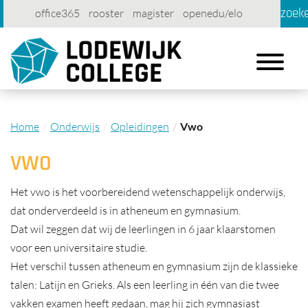
zoek
office365
rooster
magister
openedu/elo
account
contact
printen
Toggle
navigation
Home
Onderwijs
Opleidingen
Vwo
VWO
Het vwo is het voorbereidend wetenschappelijk onderwijs,
dat onderverdeeld is in atheneum en gymnasium.
Dat wil zeggen dat wij de leerlingen in 6 jaar klaarstomen
voor een universitaire studie.
Het verschil tussen atheneum en gymnasium zijn de klassieke
talen: Latijn en Grieks. Als een leerling in één van die twee
vakken examen heeft gedaan, mag hij zich gymnasiast