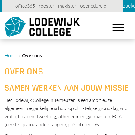
zoek
office365
rooster
magister
openedu/elo
account
contact
printen
Toggle
navigation
Home
Over ons
OVER ONS
SAMEN WERKEN AAN JOUW MISSIE
Het Lodewijk College in Terneuzen is een ambitieuze
algemeen toegankelijke school op christelijke grondslag voor
vmbo, havo en (tweetalig) atheneum en gymnasium, EOA
(eerste opvang anderstaligen), pré-mbo en LWT.