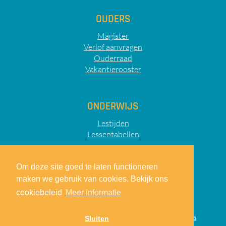
OUDERS
Magister
Verlof aanvragen
Ouderraad
Vakantierooster
ONDERWIJS
Lestijden
Lessentabellen
Om deze site goed te laten functioneren
maken we gebruik van cookies. Bekijk ons
Sitemap
Privacy
Disclaimer
cookiebeleid
Meer informatie
© 2026
Lodewijk College
|
realisatie:
TiDi Media
Sluiten