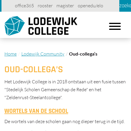
zoek
office365
rooster
magister
openedu/elo
account
contact
printen
Toggle
navigation
Home
Lodewijk Community
Oud-collega’s
OUD-COLLEGA’S
Het Lodewijk College is in 2018 ontstaan uit een fusie tussen
"Stedelijk Scholen Gemeenschap de Rede" en het
"Zeldenrust-Steelantcollege".
WORTELS VAN DE SCHOOL
De wortels van deze scholen gaan nog dieper terug in de tijd.