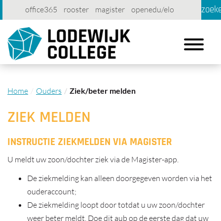
zoek
office365
rooster
magister
openedu/elo
account
contact
printen
Toggle
navigation
Home
Ouders
Ziek/beter melden
ZIEK MELDEN
INSTRUCTIE ZIEKMELDEN VIA MAGISTER
U meldt uw zoon/dochter ziek via de Magister-app.
De ziekmelding kan alleen doorgegeven worden via het
ouderaccount;
De ziekmelding loopt door totdat u uw zoon/dochter
weer beter meldt. Doe dit aub op de eerste dag dat uw