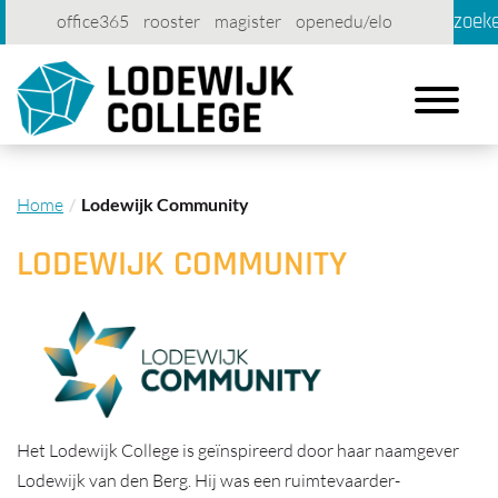
zoek
office365
rooster
magister
openedu/elo
account
contact
printen
Toggle
navigation
Home
Lodewijk Community
LODEWIJK COMMUNITY
Het Lodewijk College is geïnspireerd door haar naamgever
Lodewijk van den Berg. Hij was een ruimtevaarder-