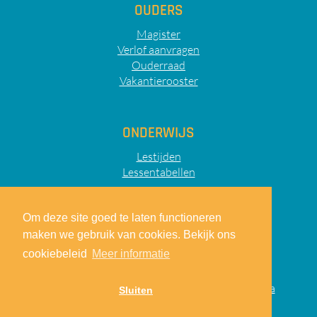
OUDERS
Magister
Verlof aanvragen
Ouderraad
Vakantierooster
ONDERWIJS
Lestijden
Lessentabellen
Om deze site goed te laten functioneren
maken we gebruik van cookies. Bekijk ons
Sitemap
Privacy
Disclaimer
cookiebeleid
Meer informatie
© 2026
Lodewijk College
|
realisatie:
TiDi Media
Sluiten