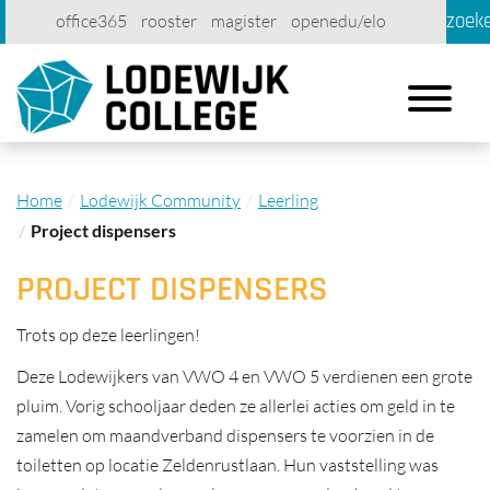
zoek
office365
rooster
magister
openedu/elo
account
contact
printen
Toggle
navigation
Home
Lodewijk Community
Leerling
Project dispensers
PROJECT DISPENSERS
Trots op deze leerlingen!
Deze Lodewijkers van VWO 4 en VWO 5 verdienen een grote
pluim. Vorig schooljaar deden ze allerlei acties om geld in te
zamelen om maandverband dispensers te voorzien in de
toiletten op locatie Zeldenrustlaan. Hun vaststelling was