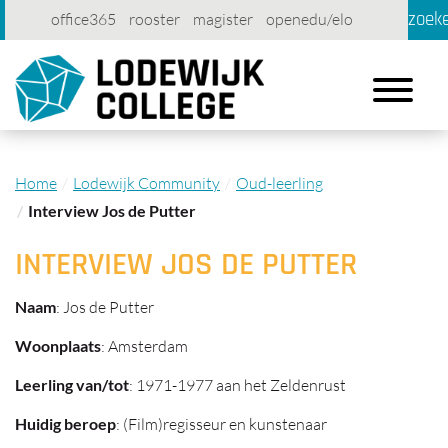
zoek
office365
rooster
magister
openedu/elo
account
contact
printen
Toggle
navigation
Home
Lodewijk Community
Oud-leerling
Interview Jos de Putter
INTERVIEW JOS DE PUTTER
Naam
: Jos de Putter
Woonplaats
: Amsterdam
Leerling van/tot
: 1971-1977 aan het Zeldenrust
Huidig beroep
: (Film)regisseur en kunstenaar