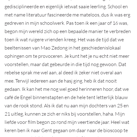
gedisciplineerde en eigenlijk ietwat saaie leerling. School en
met name literatuur fascineerde me mateloos, dus ik was erg
gedreven in mijn schoolwerk. Pas toen ik een jaar of 16 was,
begon mijn wereld zich op een bepaalde manier te verbreden
toen ik wat ruigere vrienden kreeg. Het was de tijd dat we
beeltenissen van Mao Zedong in het geschiedenislokaal
ophingen om te provoceren. Je kunt het je nu echt niet meer
voorstellen, maar dat gebeurde in die tijd nog gewoon. Dat
rebelse sprak me wel aan, al deed ik zeker niet overal aan
mee. Terwijl iedereen aan de hasj ging, heb ik dat nooit
gedaan. Ik kan het me nog wel goed herinneren hoor, dat we
café de Engel binnenstapten en de hele tent letterlijk blauw
van de rook stond. Als ik dat nu aan mijn dochters van 25 en
21 uitleg, kunnen ze zich er niks bij voorstellen, haha. Mijn
liefde voor film begon zo rond mijn veertiende jaar. Heel wat
keren ben ik naar Gent gegaan om daar naar de bioscoop te