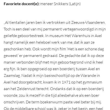
Favoriete docent(e):
meneer Snikkers (Latijn)
,,Al tientallen jaren ben ik vertrokken uit Zeeuws-Vlaanderen.
Toch is een deel van mij permanent vertegenwoordigd in mijn
geliefde geboortestreek. In museum Het Warenhuis in Axel
hangt namelijk een heleboel werk van me, dat ik aan ze
geschonken heb. Ook wordt mijn film ‘Het is een schone dag
geweest’ er permanent gedraaid. De gedachte dat ik op deze
manier verbonden blijf met mijn geboortegrond vind ik heel
erg fijn. Ik ben opgegroeid op een boerderij tussen Axel en
Zaamslag. Nadat ik mijn basisschooltijd op de Warande in
Axel had doorgebracht, kwam ik in 1971 op het gymnasium
aan het Zeldenrust terecht. Ondanks dat ik op een boerderij
woonde, zou ik mezelf in die tijd allesbehalve als een boer
omschrijven. De term boekenwurm paste veel beter bij mij.
Op de middelbare school was ik, zeker in het begin, een heel