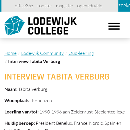
zoek
office365
rooster
magister
openedu/elo
account
contact
printen
Toggle
navigation
Home
Lodewijk Community
Oud-leerling
Interview Tabita Verburg
INTERVIEW TABITA VERBURG
Naam:
Tabita Verburg
Woonplaats:
Terneuzen
Leerling van/tot:
1990-1996 aan Zeldenrust-Steelantcollege
Huidig beroep:
President Benelux, France, Nordic, Spain en