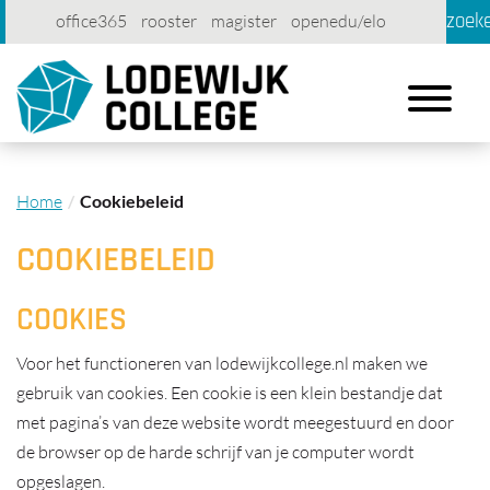
zoek
office365
rooster
magister
openedu/elo
account
contact
printen
Toggle
navigation
Home
Cookiebeleid
COOKIEBELEID
COOKIES
Voor het functioneren van lodewijkcollege.nl maken we
gebruik van cookies. Een cookie is een klein bestandje dat
met pagina’s van deze website wordt meegestuurd en door
de browser op de harde schrijf van je computer wordt
opgeslagen.