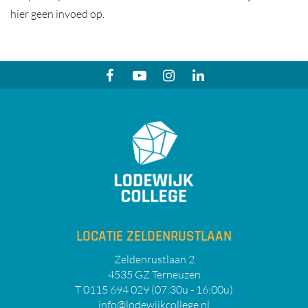
hier geen invoed op.
LOCATIE ZELDENRUSTLAAN
Zeldenrustlaan 2
4535 GZ Terneuzen
T 0115 694 029 (07:30u - 16:00u)
info@lodewijkcollege.nl