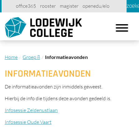
zoek
office365
rooster
magister
openedu/elo
account
contact
printen
Toggle
navigation
Home
Groep 8
Informatieavonden
INFORMATIEAVONDEN
De informatieavonden zijn inmiddels geweest.
Hierbij de info die tijdens deze avonden gedeeld is.
Infosessie Zeldenustlaan
Infosessie Oude Vaart