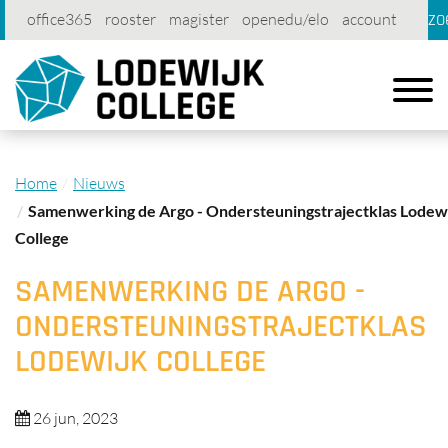
zo
office365
rooster
magister
openedu/elo
account
contact
printen
Toggle
navigat
Home
Nieuws
Samenwerking de Argo - Ondersteuningstrajectklas Lodew
College
SAMENWERKING DE ARGO -
ONDERSTEUNINGSTRAJECTKLAS
LODEWIJK COLLEGE
26 jun, 2023