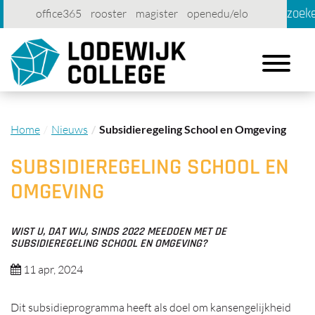
zoek
office365
rooster
magister
openedu/elo
account
contact
printen
Toggle
navigation
Home
Nieuws
Subsidieregeling School en Omgeving
SUBSIDIEREGELING SCHOOL EN
OMGEVING
WIST U, DAT WIJ, SINDS 2022 MEEDOEN MET DE
SUBSIDIEREGELING SCHOOL EN OMGEVING?
11 apr, 2024
Dit subsidieprogramma heeft als doel om kansengelijkheid