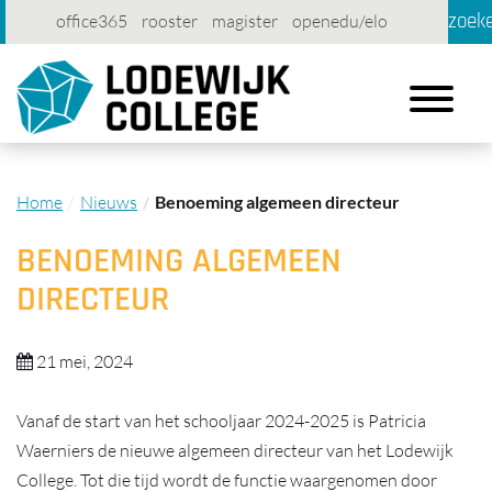
zoek
office365
rooster
magister
openedu/elo
account
contact
printen
Toggle
navigation
Home
Nieuws
Benoeming algemeen directeur
BENOEMING ALGEMEEN
DIRECTEUR
21 mei, 2024
Vanaf de start van het schooljaar 2024-2025 is Patricia
Waerniers de nieuwe algemeen directeur van het Lodewijk
College. Tot die tijd wordt de functie waargenomen door